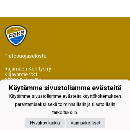
Tietosuojaseloste
Rajamäen Kehitys ry
Kiljavantie 231
05200 Rajamäki
Käytämme sivustollamme evästeitä
Y-tunnus 0598128-2
Käytämme sivustollamme evästeitä käyttökokemuksen
parantamiseksi sekä toiminnallisiin ja tilastollisiin
tarkoituksiin.
Hyväksy kaikki
Vain pakolliset
Powered by