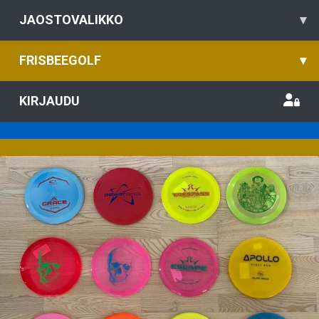
JAOSTOVALIKKO
▾
FRISBEEGOLF
▾
KIRJAUDU