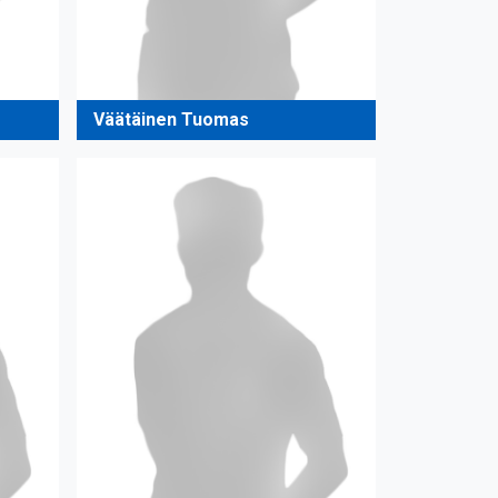
Väätäinen Tuomas