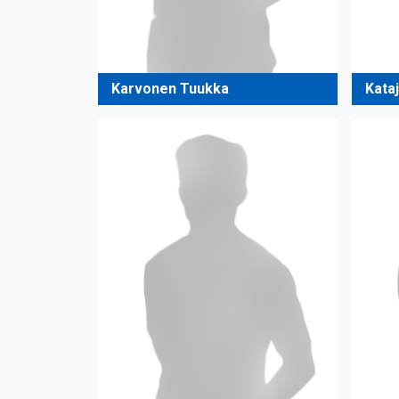
Karvonen Tuukka
Kataj