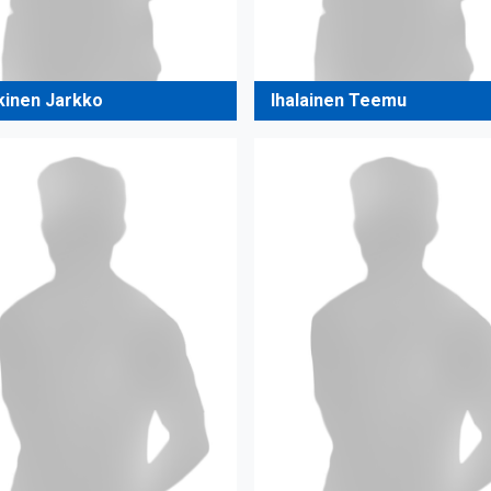
kinen Jarkko
Ihalainen Teemu