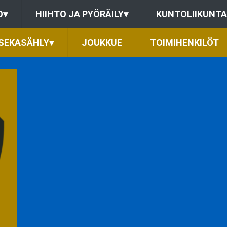
O
▾
HIIHTO JA PYÖRÄILY
▾
KUNTOLIIKUNTA
SEKASÄHLY
▾
JOUKKUE
TOIMIHENKILÖT