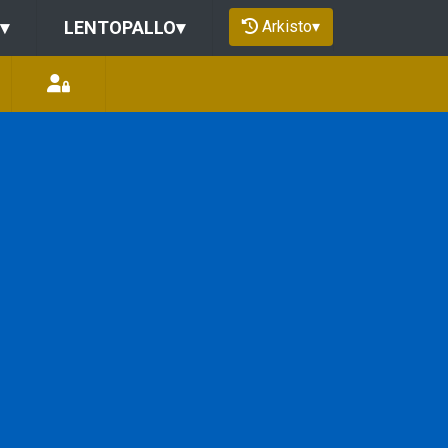
Arkisto
▾
▾
LENTOPALLO
▾