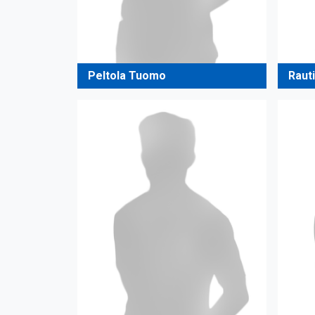
Peltola Tuomo
Raut