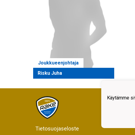
Joukkueenjohtaja
Risku Juha
Käytämme siv
Rajam
Kiljav
05200
Y-tun
Tietosuojaseloste