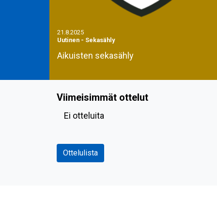
21.8.2025
Uutinen
-
Sekasähly
Aikuisten sekasähly
Viimeisimmät ottelut
Ei otteluita
Ottelulista