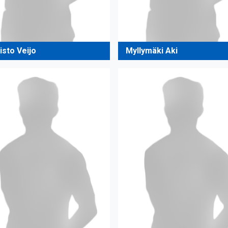
isto Veijo
Myllymäki Aki