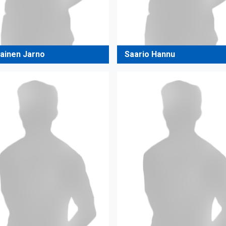
iainen Jarno
Saario Hannu