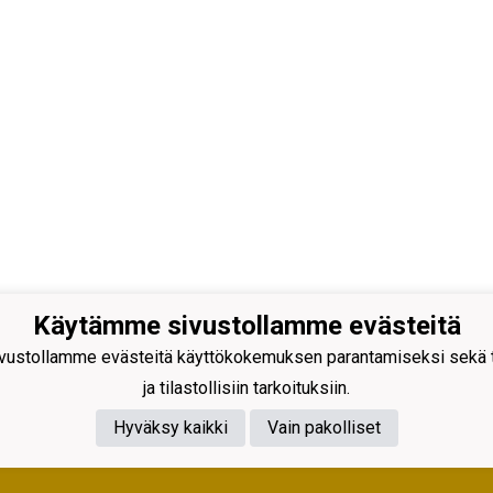
Käytämme sivustollamme evästeitä
ustollamme evästeitä käyttökokemuksen parantamiseksi sekä to
äen Kehitys ry
antie 231
ja tilastollisiin tarkoituksiin.
 Rajamäki
Hyväksy kaikki
Vain pakolliset
nus 0598128-2