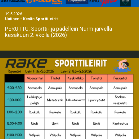
19.5.2026
Uutinen
-
Kesän Sporttileirit
PERUTTU: Sportti- ja padelleiri Nurmijärvellä
kesäkuun 2. vkolla (2026)