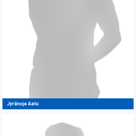
Jyränoja Aatu