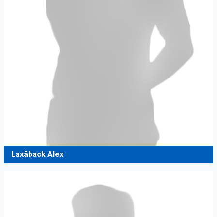
Laxåback Alex