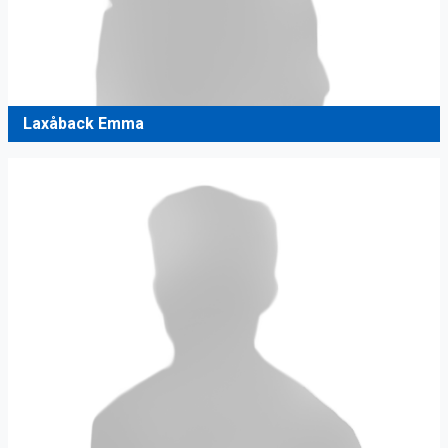
Laxåback Emma