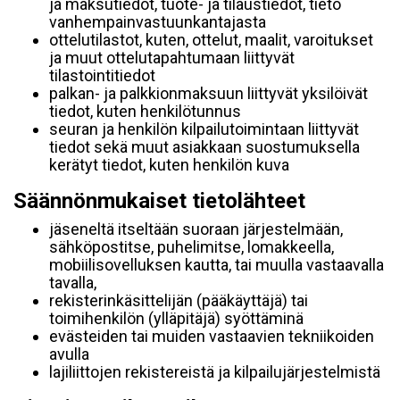
ja maksutiedot, tuote- ja tilaustiedot, tieto
vanhempainvastuunkantajasta
ottelutilastot, kuten, ottelut, maalit, varoitukset
ja muut ottelutapahtumaan liittyvät
tilastointitiedot
palkan- ja palkkionmaksuun liittyvät yksilöivät
tiedot, kuten henkilötunnus
seuran ja henkilön kilpailutoimintaan liittyvät
tiedot sekä muut asiakkaan suostumuksella
kerätyt tiedot, kuten henkilön kuva
Säännönmukaiset tietolähteet
jäseneltä itseltään suoraan järjestelmään,
sähköpostitse, puhelimitse, lomakkeella,
mobiilisovelluksen kautta, tai muulla vastaavalla
tavalla,
rekisterinkäsittelijän (pääkäyttäjä) tai
toimihenkilön (ylläpitäjä) syöttäminä
evästeiden tai muiden vastaavien tekniikoiden
avulla
lajiliittojen rekistereistä ja kilpailujärjestelmistä