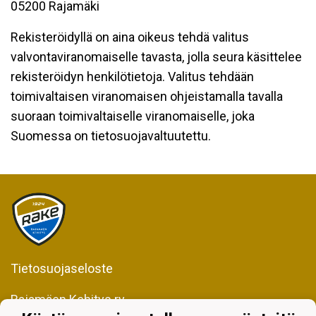
05200 Rajamäki
Rekisteröidyllä on aina oikeus tehdä valitus
valvontaviranomaiselle tavasta, jolla seura käsittelee
rekisteröidyn henkilötietoja. Valitus tehdään
toimivaltaisen viranomaisen ohjeistamalla tavalla
suoraan toimivaltaiselle viranomaiselle, joka
Suomessa on tietosuojavaltuutettu.
Tietosuojaseloste
Rajamäen Kehitys ry
Kiljavantie 231