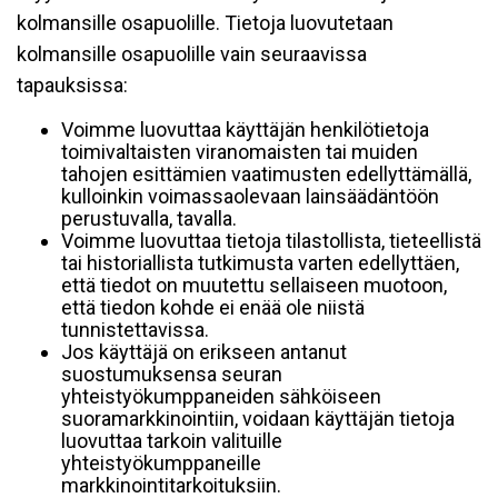
kolmansille osapuolille. Tietoja luovutetaan
kolmansille osapuolille vain seuraavissa
tapauksissa:
Voimme luovuttaa käyttäjän henkilötietoja
toimivaltaisten viranomaisten tai muiden
tahojen esittämien vaatimusten edellyttämällä,
kulloinkin voimassaolevaan lainsäädäntöön
perustuvalla, tavalla.
Voimme luovuttaa tietoja tilastollista, tieteellistä
tai historiallista tutkimusta varten edellyttäen,
että tiedot on muutettu sellaiseen muotoon,
että tiedon kohde ei enää ole niistä
tunnistettavissa.
Jos käyttäjä on erikseen antanut
suostumuksensa seuran
yhteistyökumppaneiden sähköiseen
suoramarkkinointiin, voidaan käyttäjän tietoja
luovuttaa tarkoin valituille
yhteistyökumppaneille
markkinointitarkoituksiin.