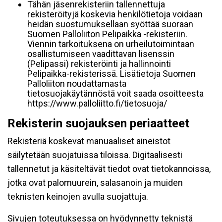
Tähän jäsenrekisteriin tallennettuja
rekisteröityjä koskevia henkilötietoja voidaan
heidän suostumuksellaan syöttää suoraan
Suomen Palloliiton Pelipaikka -rekisteriin.
Viennin tarkoituksena on urheilutoimintaan
osallistumiseen vaadittavan lisenssin
(Pelipassi) rekisteröinti ja hallinnointi
Pelipaikka-rekisterissä. Lisätietoja Suomen
Palloliiton noudattamasta
tietosuojakäytännöstä voit saada osoitteesta
https://www.palloliitto.fi/tietosuoja/
Rekisterin suojauksen periaatteet
Rekisteriä koskevat manuaaliset aineistot
säilytetään suojatuissa tiloissa. Digitaalisesti
tallennetut ja käsiteltävät tiedot ovat tietokannoissa,
jotka ovat palomuurein, salasanoin ja muiden
teknisten keinojen avulla suojattuja.
Sivujen toteutuksessa on hyödynnetty teknistä