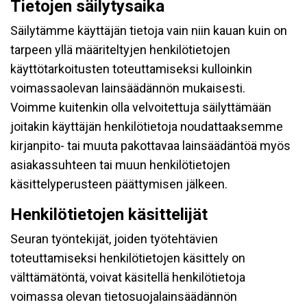
Tietojen säilytysaika
Säilytämme käyttäjän tietoja vain niin kauan kuin on
tarpeen yllä määriteltyjen henkilötietojen
käyttötarkoitusten toteuttamiseksi kulloinkin
voimassaolevan lainsäädännön mukaisesti.
Voimme kuitenkin olla velvoitettuja säilyttämään
joitakin käyttäjän henkilötietoja noudattaaksemme
kirjanpito- tai muuta pakottavaa lainsäädäntöä myös
asiakassuhteen tai muun henkilötietojen
käsittelyperusteen päättymisen jälkeen.
Henkilötietojen käsittelijät
Seuran työntekijät, joiden työtehtävien
toteuttamiseksi henkilötietojen käsittely on
välttämätöntä, voivat käsitellä henkilötietoja
voimassa olevan tietosuojalainsäädännön