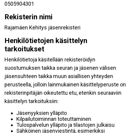
0505904301
Rekisterin nimi
Rajamäen Kehitys jäsenrekisteri
Henkilötietojen käsittelyn
tarkoitukset
Henkilötietoja käsitellään rekisteröidyn
suostumuksen taikka seuran ja jäsenen välisen
jäsensuhteen taikka muun asiallisen yhteyden
perusteella, jolloin lainmukainen käsittelyperuste on
rekisterinpitäjän oikeutettu etu, etenkin seuraaviin
käsittelyn tarkoituksiin:
Jäsenyyksien ylläpito
Kilpailutoiminnan toteuttaminen
Tulospalvelun ylläpito ja tilastojen julkaisu
Sähköinen jäsenviestintä, esimerkiksi