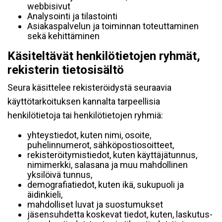
webbisivut
Analysointi ja tilastointi
Asiakaspalvelun ja toiminnan toteuttaminen
sekä kehittäminen
Käsiteltävät henkilötietojen ryhmät,
rekisterin tietosisältö
Seura käsittelee rekisteröidystä seuraavia
käyttötarkoituksen kannalta tarpeellisia
henkilötietoja tai henkilötietojen ryhmiä:
yhteystiedot, kuten nimi, osoite,
puhelinnumerot, sähköpostiosoitteet,
rekisteröitymistiedot, kuten käyttäjätunnus,
nimimerkki, salasana ja muu mahdollinen
yksilöivä tunnus,
demografiatiedot, kuten ikä, sukupuoli ja
äidinkieli,
mahdolliset luvat ja suostumukset
jäsensuhdetta koskevat tiedot, kuten, laskutus-