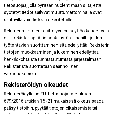
tietosuojaa, jolla pyritään huolehtimaan siitä, että̈
syötetyt tiedot säilyvät muuttumattomina ja ovat
saatavilla vain tietoon oikeutetuille.
Rekisterin tietojenkäsittelyyn on käyttöoikeudet vain
niillä rekisterinpitäjän henkilöstön jäsenillä joiden
työtehtävien suorittaminen sitä edellyttää. Rekisterin
tietojen muokkaaminen ja lukeminen edellyttää
henkilökohtaista tunnistautumista järjestelmään.
Rekisteristä suoritetaan säännöllinen
varmuuskopiointi.
Rekisteröidyn oikeudet
Rekisteröidyllä on EU: tietosuoja-asetuksen
679/2016 artiklan 15 -21 mukaisesti oikeus saada
pääsy tietoihin, pyytää tietojen oikaisemista tai