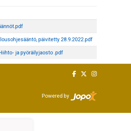
äännöt.pdf
lousohjesääntö, päivitetty 28.9.2022.pdf
hto- ja pyöräilyjaosto .pdf
Powered by