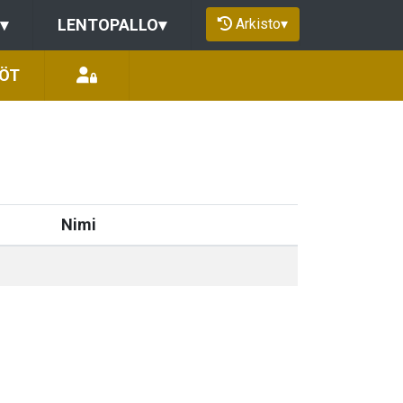
Arkisto
▾
▾
LENTOPALLO
▾
LÖT
Nimi