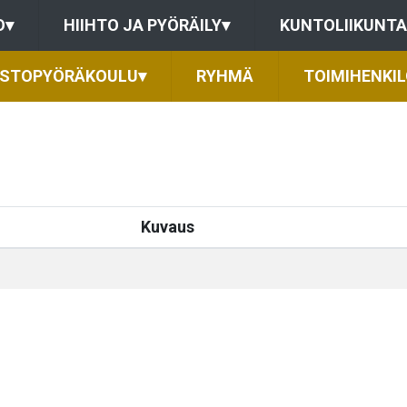
O
▾
HIIHTO JA PYÖRÄILY
▾
KUNTOLIIKUNTA
STOPYÖRÄKOULU
▾
RYHMÄ
TOIMIHENKI
Kuvaus