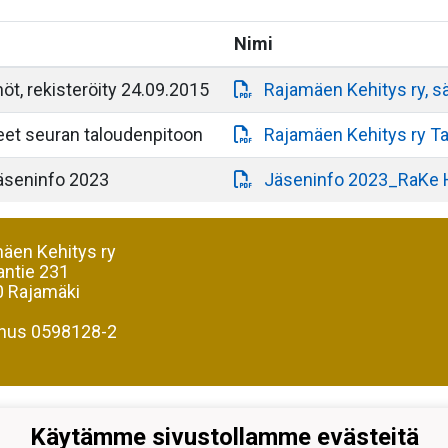
Nimi
t, rekisteröity 24.09.2015
Rajamäen Kehitys ry, s
eet seuran taloudenpitoon
Rajamäen Kehitys ry Ta
 jäseninfo 2023
Jäseninfo 2023_RaKe Hii
äen Kehitys ry
antie 231
 Rajamäki
nus 0598128-2
Käytämme sivustollamme evästeitä