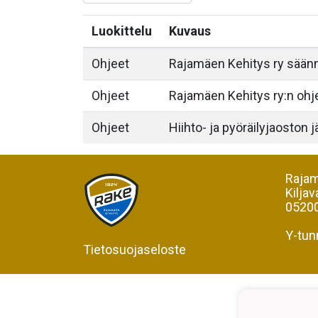
Luokittelu
Kuvaus
Ohjeet
Rajamäen Kehitys ry säännö
Ohjeet
Rajamäen Kehitys ry:n ohj
Ohjeet
Hiihto- ja pyöräilyjaoston
Rajam
Kiljav
05200
Y-tun
Tietosuojaseloste