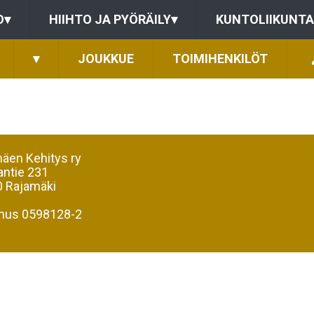
O
▾
HIIHTO JA PYÖRÄILY
▾
KUNTOLIIKUNTA
▾
JOUKKUE
TOIMIHENKILÖT
äen Kehitys ry
antie 231
 Rajamäki
nus 0598128-2