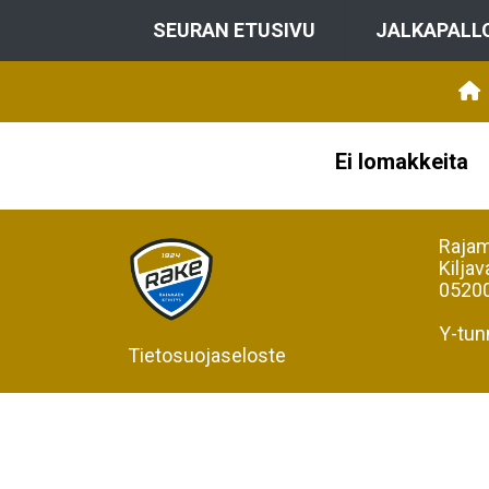
SEURAN ETUSIVU
JALKAPALL
Ei lomakkeita
Rajam
Kiljav
05200
Y-tun
Tietosuojaseloste