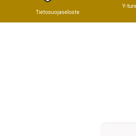
Y-tun
Tietosuojaseloste