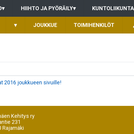
O
▾
HIIHTO JA PYÖRÄILY
▾
KUNTOLIIKUNTA
▾
JOUKKUE
TOIMIHENKILÖT
t 2016 joukkueen sivuille!
äen Kehitys ry
antie 231
 Rajamäki