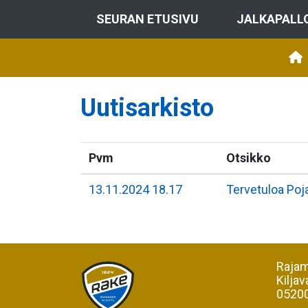
SEURAN ETUSIVU
JALKAPALL
Uutisarkisto
Pvm
Otsikko
13.11.2024 18.17
Tervetuloa Poja
Rajam
Kiljav
05200