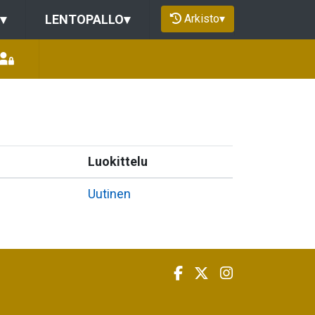
Arkisto
▾
▾
LENTOPALLO
▾
Luokittelu
Uutinen