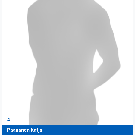
4
Paananen Katja