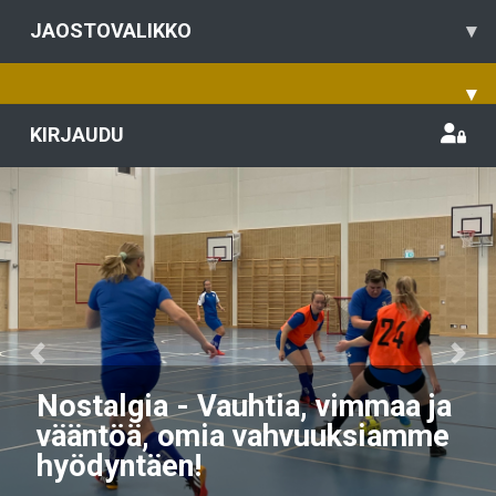
JAOSTOVALIKKO
▾
▾
KIRJAUDU
Previous
Nex
Nostalgia - Vauhtia, vimmaa ja
vääntöä, omia vahvuuksiamme
hyödyntäen!