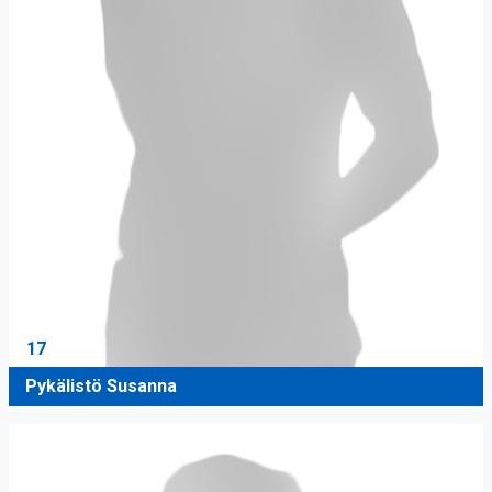
17
Pykälistö Susanna