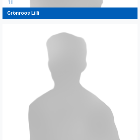
11
Grönroos Lilli