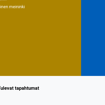
oinen meininki
ulevat tapahtumat