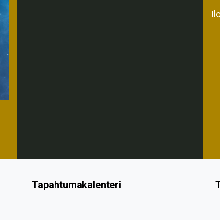
Il
Tapahtumakalenteri
T