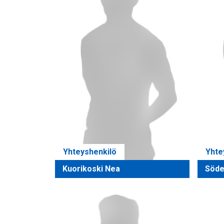
Yhteyshenkilö
Yhte
Kuorikoski Nea
Söde