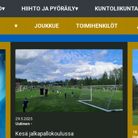
O
▾
HIIHTO JA PYÖRÄILY
▾
KUNTOLIIKUNTA
▾
JOUKKUE
TOIMIHENKILÖT
29.5.2025
Uutinen
-
18
Kesä jalkapallokoulussa
Uu