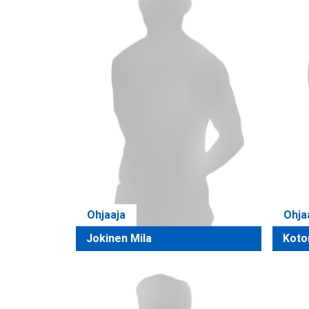
Ohjaaja
Ohja
Jokinen Mila
Koto