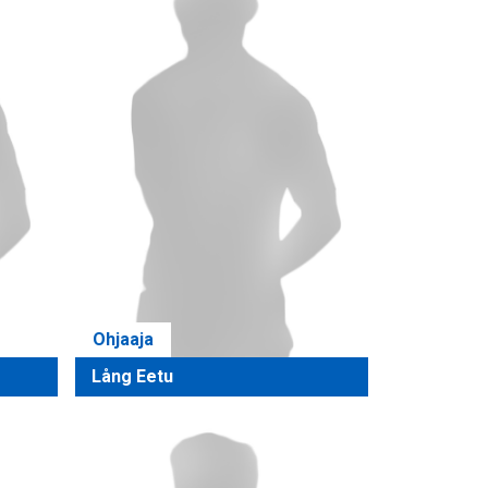
Ohjaaja
Lång Eetu