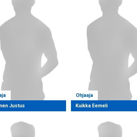
aja
Ohjaaja
nen Justus
Kuikka Eemeli