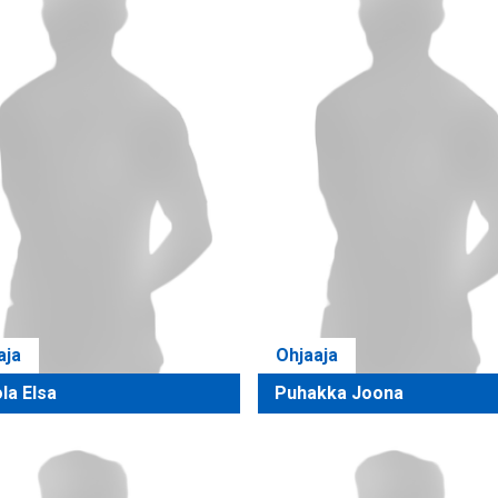
aja
Ohjaaja
la Elsa
Puhakka Joona