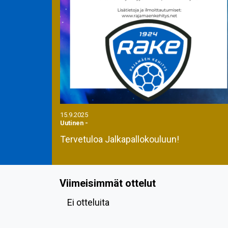
15.9.2025
Uutinen
-
Tervetuloa Jalkapallokouluun!
Viimeisimmät ottelut
Ei otteluita