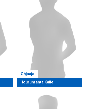
Ohjaaja
Hourunranta Kalle