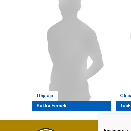
Ohjaaja
Ohja
Sokka Eemeli
Taski
Rajam
Käytämme siv