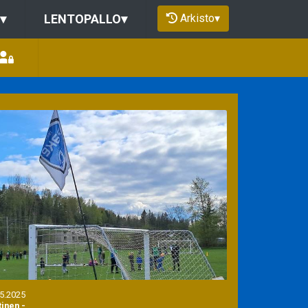
Arkisto
▾
▾
LENTOPALLO
▾
.5.2025
tinen
-