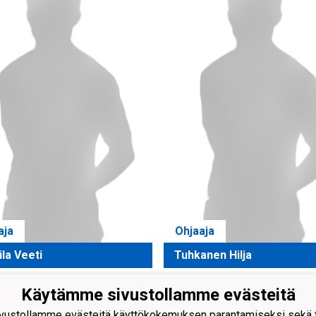
aja
Ohjaaja
la Veeti
Tuhkanen Hilja
Käytämme sivustollamme evästeitä
äen Kehitys ry
ustollamme evästeitä käyttökokemuksen parantamiseksi sekä to