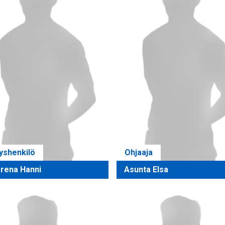
yshenkilö
Ohjaaja
rena Hanni
Asunta Elsa