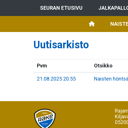
SEURAN ETUSIVU
JALKAPALL
NAIST
Uutisarkisto
Pvm
Otsikko
21.08.2025 20.55
Naisten höntsä
Rajam
Kiljav
05200