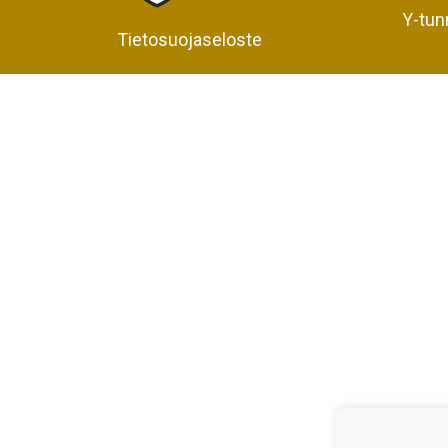
Y-tun
Tietosuojaseloste