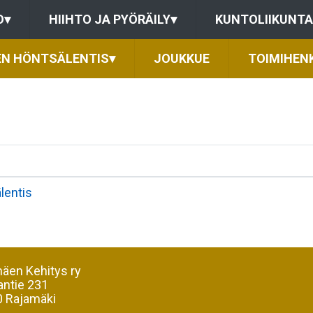
O
▾
HIIHTO JA PYÖRÄILY
▾
KUNTOLIIKUNTA
EN HÖNTSÄLENTIS
▾
JOUKKUE
TOIMIHEN
lentis
äen Kehitys ry
antie 231
 Rajamäki