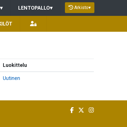
Arkisto
▾
▾
LENTOPALLO
▾
KILÖT
Luokittelu
Uutinen