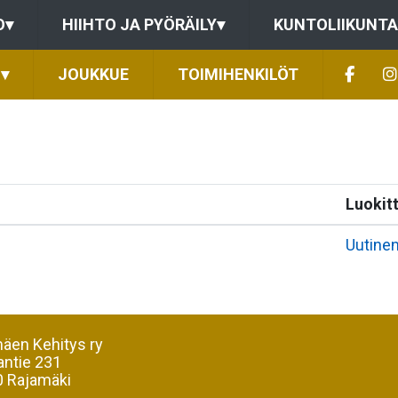
O
▾
HIIHTO JA PYÖRÄILY
▾
KUNTOLIIKUNTA
▾
JOUKKUE
TOIMIHENKILÖT
Luokit
Uutine
äen Kehitys ry
antie 231
 Rajamäki