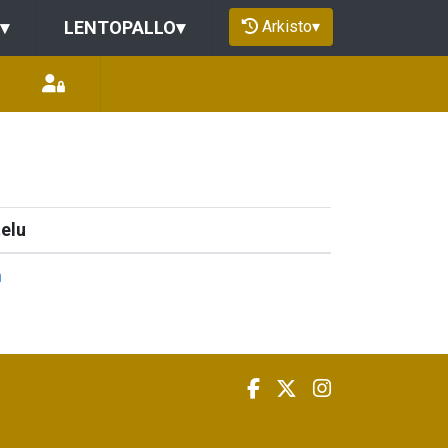
Arkisto
▾
▾
LENTOPALLO
▾
telu
n