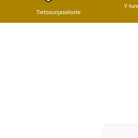
Y-tun
Tietosuojaseloste