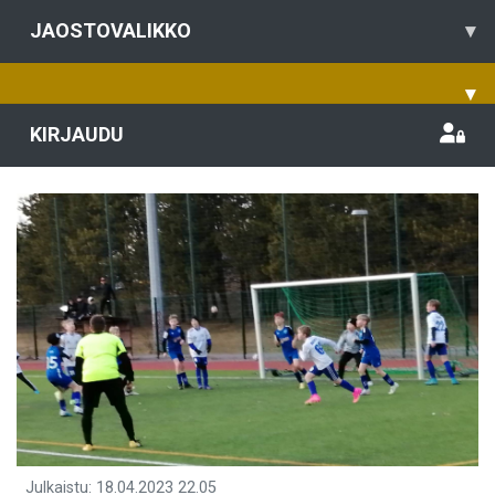
JAOSTOVALIKKO
▾
▾
KIRJAUDU
Julkaistu
:
18.04.2023
22.05