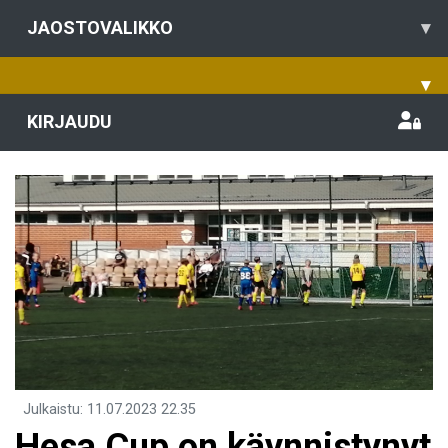
JAOSTOVALIKKO
▾
▾
KIRJAUDU
Julkaistu
:
11.07.2023
22.35
Hesa Cup on käynnistynyt