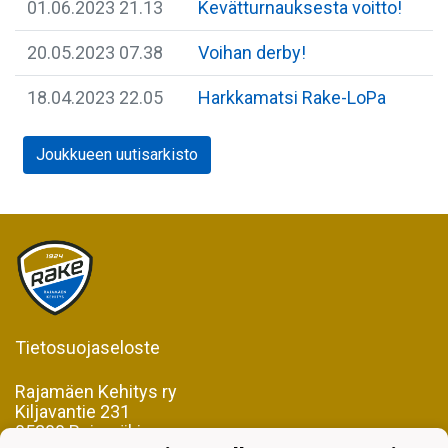
01.06.2023 21.13
Kevätturnauksesta voitto!
20.05.2023 07.38
Voihan derby!
18.04.2023 22.05
Harkkamatsi Rake-LoPa
Joukkueen uutisarkisto
Tietosuojaseloste
Rajamäen Kehitys ry
Kiljavantie 231
05200 Rajamäki