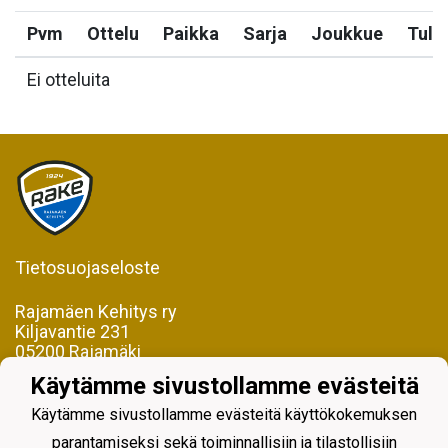
Pvm
Ottelu
Paikka
Sarja
Joukkue
Tulo
Ei otteluita
Tietosuojaseloste
Rajamäen Kehitys ry
Kiljavantie 231
05200 Rajamäki
Käytämme sivustollamme evästeitä
Y-tunnus 0598128-2
Käytämme sivustollamme evästeitä käyttökokemuksen
parantamiseksi sekä toiminnallisiin ja tilastollisiin