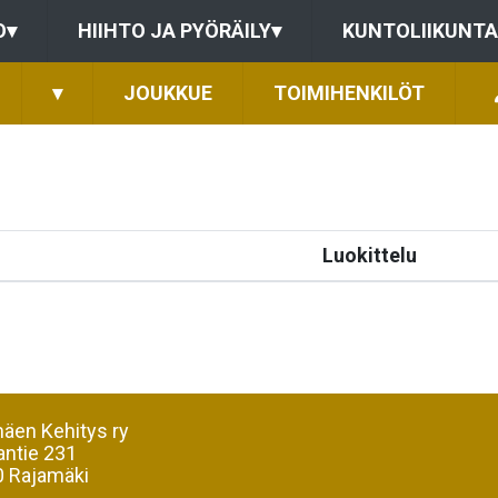
O
▾
HIIHTO JA PYÖRÄILY
▾
KUNTOLIIKUNTA
▾
JOUKKUE
TOIMIHENKILÖT
Luokittelu
äen Kehitys ry
antie 231
 Rajamäki