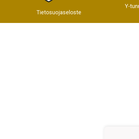
Y-tun
Tietosuojaseloste