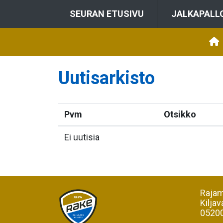
SEURAN ETUSIVU
JALKAPALL
Uutisarkisto
Pvm
Otsikko
Ei uutisia
Rajam
Kiljav
05200