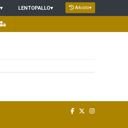
Arkisto
▾
▾
LENTOPALLO
▾