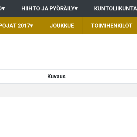
O
▾
HIIHTO JA PYÖRÄILY
▾
KUNTOLIIKUNTA
POJAT 2017
▾
JOUKKUE
TOIMIHENKILÖT
Kuvaus