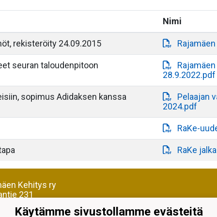
Nimi
t, rekisteröity 24.09.2015
Rajamäen 
eet seuran taloudenpitoon
Rajamäen K
28.9.2022.pdf
teisiin, sopimus Adidaksen kanssa
Pelaajan v
2024.pdf
RaKe-uude
tapa
RaKe jalka
äen Kehitys ry
antie 231
 Rajamäki
Käytämme sivustollamme evästeitä