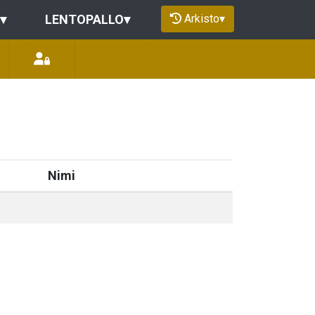
Arkisto
▾
▾
LENTOPALLO
▾
Nimi