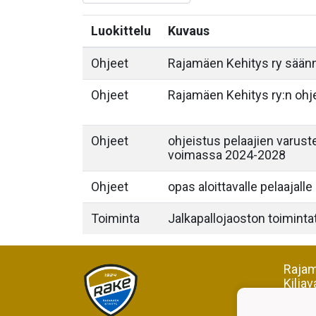
Luokittelu
Kuvaus
Ohjeet
Rajamäen Kehitys ry säännö
Ohjeet
Rajamäen Kehitys ry:n ohj
Ohjeet
ohjeistus pelaajien varus
voimassa 2024-2028
Ohjeet
opas aloittavalle pelaajalle
Toiminta
Jalkapallojaoston toiminta
Rajam
Kiljav
05200