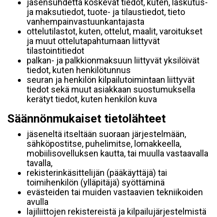
jäsensuhdetta koskevat tiedot, kuten, laskutus-
ja maksutiedot, tuote- ja tilaustiedot, tieto
vanhempainvastuunkantajasta
ottelutilastot, kuten, ottelut, maalit, varoitukset
ja muut ottelutapahtumaan liittyvät
tilastointitiedot
palkan- ja palkkionmaksuun liittyvät yksilöivät
tiedot, kuten henkilötunnus
seuran ja henkilön kilpailutoimintaan liittyvät
tiedot sekä muut asiakkaan suostumuksella
kerätyt tiedot, kuten henkilön kuva
Säännönmukaiset tietolähteet
jäseneltä itseltään suoraan järjestelmään,
sähköpostitse, puhelimitse, lomakkeella,
mobiilisovelluksen kautta, tai muulla vastaavalla
tavalla,
rekisterinkäsittelijän (pääkäyttäjä) tai
toimihenkilön (ylläpitäjä) syöttäminä
evästeiden tai muiden vastaavien tekniikoiden
avulla
lajiliittojen rekistereistä ja kilpailujärjestelmistä