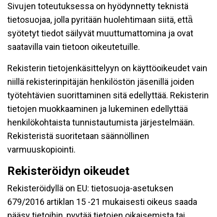
Sivujen toteutuksessa on hyödynnetty teknistä
tietosuojaa, jolla pyritään huolehtimaan siitä, että̈
syötetyt tiedot säilyvät muuttumattomina ja ovat
saatavilla vain tietoon oikeutetuille.
Rekisterin tietojenkäsittelyyn on käyttöoikeudet vain
niillä rekisterinpitäjän henkilöstön jäsenillä joiden
työtehtävien suorittaminen sitä edellyttää. Rekisterin
tietojen muokkaaminen ja lukeminen edellyttää
henkilökohtaista tunnistautumista järjestelmään.
Rekisteristä suoritetaan säännöllinen
varmuuskopiointi.
Rekisteröidyn oikeudet
Rekisteröidyllä on EU: tietosuoja-asetuksen
679/2016 artiklan 15 -21 mukaisesti oikeus saada
pääsy tietoihin, pyytää tietojen oikaisemista tai