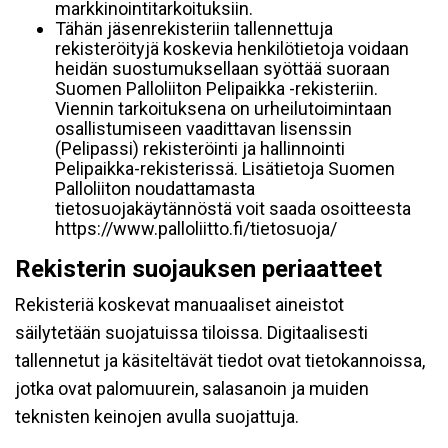
markkinointitarkoituksiin.
Tähän jäsenrekisteriin tallennettuja
rekisteröityjä koskevia henkilötietoja voidaan
heidän suostumuksellaan syöttää suoraan
Suomen Palloliiton Pelipaikka -rekisteriin.
Viennin tarkoituksena on urheilutoimintaan
osallistumiseen vaadittavan lisenssin
(Pelipassi) rekisteröinti ja hallinnointi
Pelipaikka-rekisterissä. Lisätietoja Suomen
Palloliiton noudattamasta
tietosuojakäytännöstä voit saada osoitteesta
https://www.palloliitto.fi/tietosuoja/
Rekisterin suojauksen periaatteet
Rekisteriä koskevat manuaaliset aineistot
säilytetään suojatuissa tiloissa. Digitaalisesti
tallennetut ja käsiteltävät tiedot ovat tietokannoissa,
jotka ovat palomuurein, salasanoin ja muiden
teknisten keinojen avulla suojattuja.