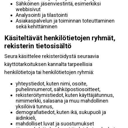
Sähköinen jäsenviestintä, esimerkiksi
webbisivut
Analysointi ja tilastointi
Asiakaspalvelun ja toiminnan toteuttaminen
sekä kehittäminen
Käsiteltävät henkilötietojen ryhmät,
rekisterin tietosisältö
Seura käsittelee rekisteröidystä seuraavia
käyttötarkoituksen kannalta tarpeellisia
henkilötietoja tai henkilötietojen ryhmiä:
yhteystiedot, kuten nimi, osoite,
puhelinnumerot, sähköpostiosoitteet,
rekisteröitymistiedot, kuten käyttäjätunnus,
nimimerkki, salasana ja muu mahdollinen
yksilöivä tunnus,
demografiatiedot, kuten ikä, sukupuoli ja
äidinkieli,
mahdolliset luvat ja suostumukset