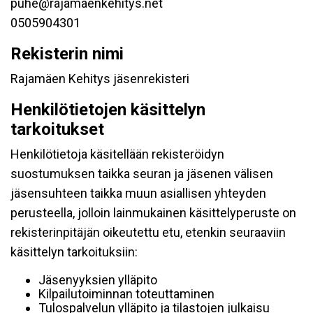
puhe@rajamaenkehitys.net
0505904301
Rekisterin nimi
Rajamäen Kehitys jäsenrekisteri
Henkilötietojen käsittelyn
tarkoitukset
Henkilötietoja käsitellään rekisteröidyn
suostumuksen taikka seuran ja jäsenen välisen
jäsensuhteen taikka muun asiallisen yhteyden
perusteella, jolloin lainmukainen käsittelyperuste on
rekisterinpitäjän oikeutettu etu, etenkin seuraaviin
käsittelyn tarkoituksiin:
Jäsenyyksien ylläpito
Kilpailutoiminnan toteuttaminen
Tulospalvelun ylläpito ja tilastojen julkaisu