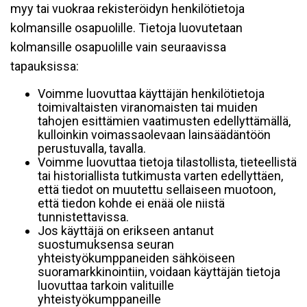
myy tai vuokraa rekisteröidyn henkilötietoja
kolmansille osapuolille. Tietoja luovutetaan
kolmansille osapuolille vain seuraavissa
tapauksissa:
Voimme luovuttaa käyttäjän henkilötietoja
toimivaltaisten viranomaisten tai muiden
tahojen esittämien vaatimusten edellyttämällä,
kulloinkin voimassaolevaan lainsäädäntöön
perustuvalla, tavalla.
Voimme luovuttaa tietoja tilastollista, tieteellistä
tai historiallista tutkimusta varten edellyttäen,
että tiedot on muutettu sellaiseen muotoon,
että tiedon kohde ei enää ole niistä
tunnistettavissa.
Jos käyttäjä on erikseen antanut
suostumuksensa seuran
yhteistyökumppaneiden sähköiseen
suoramarkkinointiin, voidaan käyttäjän tietoja
luovuttaa tarkoin valituille
yhteistyökumppaneille