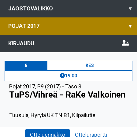
JAOSTOVALIKKO
▾
POJAT 2017
▾
KIRJAUDU
8
KES
19.00
Pojat 2017
,
P9 (2017) - Taso 3
TuPS/Vihreä - RaKe Valkoinen
Tuusula, Hyrylä UK TN B1, Kilpailutie
Otteluennakko
Otteluraportti