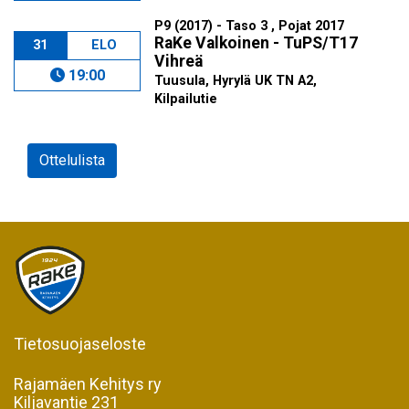
P9 (2017) - Taso 3 , Pojat 2017
RaKe Valkoinen - TuPS/T17
31
ELO
Vihreä
19:00
Tuusula, Hyrylä UK TN A2,
Kilpailutie
Ottelulista
Tietosuojaseloste
Rajamäen Kehitys ry
Kiljavantie 231