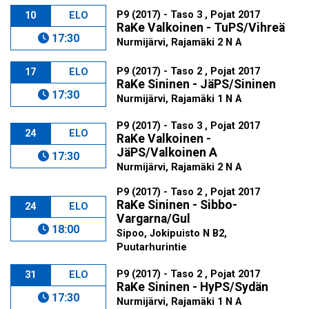
P9 (2017) - Taso 3 , Pojat 2017
10
ELO
RaKe Valkoinen - TuPS/Vihreä
17:30
Nurmijärvi, Rajamäki 2 N A
P9 (2017) - Taso 2 , Pojat 2017
17
ELO
RaKe Sininen - JäPS/Sininen
17:30
Nurmijärvi, Rajamäki 1 N A
P9 (2017) - Taso 3 , Pojat 2017
24
ELO
RaKe Valkoinen -
JäPS/Valkoinen A
17:30
Nurmijärvi, Rajamäki 2 N A
P9 (2017) - Taso 2 , Pojat 2017
RaKe Sininen - Sibbo-
24
ELO
Vargarna/Gul
18:00
Sipoo, Jokipuisto N B2,
Puutarhurintie
P9 (2017) - Taso 2 , Pojat 2017
31
ELO
RaKe Sininen - HyPS/Sydän
17:30
Nurmijärvi, Rajamäki 1 N A