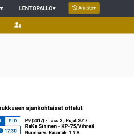
Arkisto
▾
▾
LENTOPALLO
▾
oukkueen ajankohtaiset ottelut
P9 (2017) - Taso 2 , Pojat 2017
3
ELO
RaKe Sininen - KP-75/Vihreä
17:30
Nurmijärvi, Rajamäki 1 N A