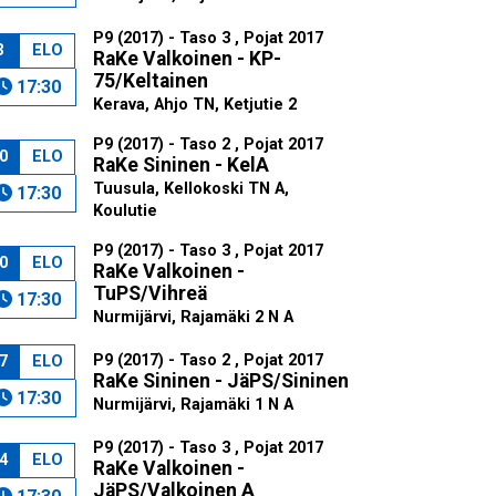
P9 (2017) - Taso 3 , Pojat 2017
3
ELO
RaKe Valkoinen - KP-
75/Keltainen
17:30
Kerava, Ahjo TN, Ketjutie 2
P9 (2017) - Taso 2 , Pojat 2017
0
ELO
RaKe Sininen - KelA
Tuusula, Kellokoski TN A,
17:30
Koulutie
P9 (2017) - Taso 3 , Pojat 2017
0
ELO
RaKe Valkoinen -
TuPS/Vihreä
17:30
Nurmijärvi, Rajamäki 2 N A
P9 (2017) - Taso 2 , Pojat 2017
7
ELO
RaKe Sininen - JäPS/Sininen
17:30
Nurmijärvi, Rajamäki 1 N A
P9 (2017) - Taso 3 , Pojat 2017
4
ELO
RaKe Valkoinen -
JäPS/Valkoinen A