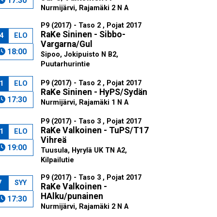
17:30
Nurmijärvi, Rajamäki 2 N A
P9 (2017) - Taso 2 , Pojat 2017
RaKe Sininen - Sibbo-
4
ELO
Vargarna/Gul
18:00
Sipoo, Jokipuisto N B2,
Puutarhurintie
P9 (2017) - Taso 2 , Pojat 2017
1
ELO
RaKe Sininen - HyPS/Sydän
17:30
Nurmijärvi, Rajamäki 1 N A
P9 (2017) - Taso 3 , Pojat 2017
RaKe Valkoinen - TuPS/T17
1
ELO
Vihreä
19:00
Tuusula, Hyrylä UK TN A2,
Kilpailutie
P9 (2017) - Taso 3 , Pojat 2017
7
SYY
RaKe Valkoinen -
HAlku/punainen
17:30
Nurmijärvi, Rajamäki 2 N A