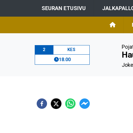
SEURAN ETUSIVU
JALKAPALL
Poja
2
KES
Ha
18.00
Joke