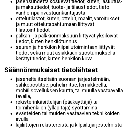
jäsensuhdetta koskevat tiedot, kuten, laskutus-
ja maksutiedot, tuote- ja tilaustiedot, tieto
vanhempainvastuunkantajasta
ottelutilastot, kuten, ottelut, maalit, varoitukset
ja muut ottelutapahtumaan liittyvät
tilastointitiedot
palkan- ja palkkionmaksuun liittyvät yksilöivät
tiedot, kuten henkilötunnus
seuran ja henkilön kilpailutoimintaan liittyvät
tiedot sekä muut asiakkaan suostumuksella
kerätyt tiedot, kuten henkilön kuva
Säännönmukaiset tietolähteet
jäseneltä itseltään suoraan järjestelmään,
sähköpostitse, puhelimitse, lomakkeella,
mobiilisovelluksen kautta, tai muulla vastaavalla
tavalla,
rekisterinkäsittelijän (pääkäyttäjä) tai
toimihenkilön (ylläpitäjä) syöttäminä
evästeiden tai muiden vastaavien tekniikoiden
avulla
lajiliittojen rekistereistä ja kilpailujärjestelmistä