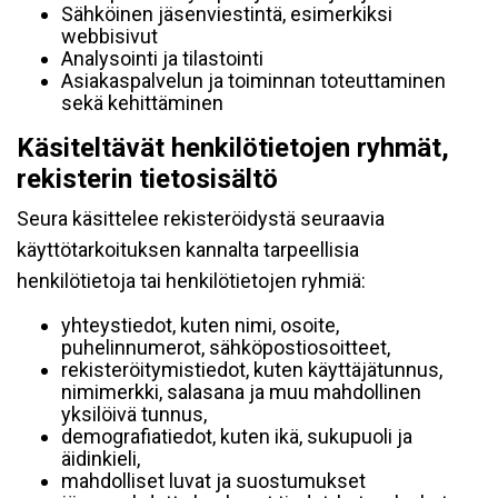
Sähköinen jäsenviestintä, esimerkiksi
webbisivut
Analysointi ja tilastointi
Asiakaspalvelun ja toiminnan toteuttaminen
sekä kehittäminen
Käsiteltävät henkilötietojen ryhmät,
rekisterin tietosisältö
Seura käsittelee rekisteröidystä seuraavia
käyttötarkoituksen kannalta tarpeellisia
henkilötietoja tai henkilötietojen ryhmiä:
yhteystiedot, kuten nimi, osoite,
puhelinnumerot, sähköpostiosoitteet,
rekisteröitymistiedot, kuten käyttäjätunnus,
nimimerkki, salasana ja muu mahdollinen
yksilöivä tunnus,
demografiatiedot, kuten ikä, sukupuoli ja
äidinkieli,
mahdolliset luvat ja suostumukset