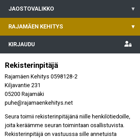
JAOSTOVALIKKO
▾
RAJAMÄEN KEHITYS
▾
KIRJAUDU
Rekisterinpitäjä
Rajamäen Kehitys 0598128-2
Kiljavantie 231
05200 Rajamäki
puhe@rajamaenkehitys.net
Seura toimii rekisterinpitäjänä niille henkilötiedoille,
joita keräämme seuran toimintaan osallistuvista.
Rekisterinpitäjä on vastuussa sille annetuista