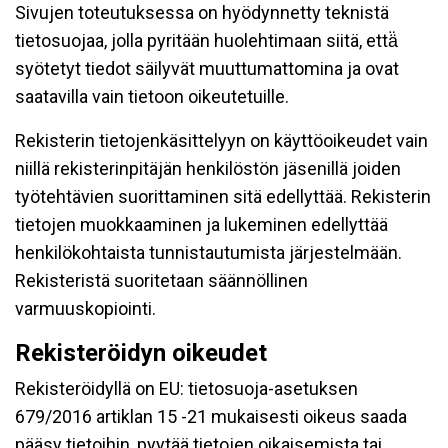
Sivujen toteutuksessa on hyödynnetty teknistä
tietosuojaa, jolla pyritään huolehtimaan siitä, että̈
syötetyt tiedot säilyvät muuttumattomina ja ovat
saatavilla vain tietoon oikeutetuille.
Rekisterin tietojenkäsittelyyn on käyttöoikeudet vain
niillä rekisterinpitäjän henkilöstön jäsenillä joiden
työtehtävien suorittaminen sitä edellyttää. Rekisterin
tietojen muokkaaminen ja lukeminen edellyttää
henkilökohtaista tunnistautumista järjestelmään.
Rekisteristä suoritetaan säännöllinen
varmuuskopiointi.
Rekisteröidyn oikeudet
Rekisteröidyllä on EU: tietosuoja-asetuksen
679/2016 artiklan 15 -21 mukaisesti oikeus saada
pääsy tietoihin, pyytää tietojen oikaisemista tai