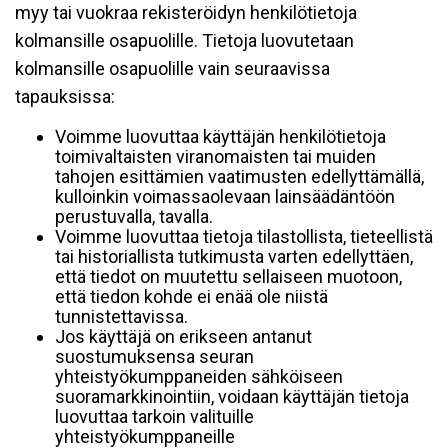
myy tai vuokraa rekisteröidyn henkilötietoja
kolmansille osapuolille. Tietoja luovutetaan
kolmansille osapuolille vain seuraavissa
tapauksissa:
Voimme luovuttaa käyttäjän henkilötietoja
toimivaltaisten viranomaisten tai muiden
tahojen esittämien vaatimusten edellyttämällä,
kulloinkin voimassaolevaan lainsäädäntöön
perustuvalla, tavalla.
Voimme luovuttaa tietoja tilastollista, tieteellistä
tai historiallista tutkimusta varten edellyttäen,
että tiedot on muutettu sellaiseen muotoon,
että tiedon kohde ei enää ole niistä
tunnistettavissa.
Jos käyttäjä on erikseen antanut
suostumuksensa seuran
yhteistyökumppaneiden sähköiseen
suoramarkkinointiin, voidaan käyttäjän tietoja
luovuttaa tarkoin valituille
yhteistyökumppaneille