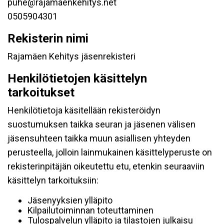
puhe@rajamaenkehitys.net
0505904301
Rekisterin nimi
Rajamäen Kehitys jäsenrekisteri
Henkilötietojen käsittelyn
tarkoitukset
Henkilötietoja käsitellään rekisteröidyn
suostumuksen taikka seuran ja jäsenen välisen
jäsensuhteen taikka muun asiallisen yhteyden
perusteella, jolloin lainmukainen käsittelyperuste on
rekisterinpitäjän oikeutettu etu, etenkin seuraaviin
käsittelyn tarkoituksiin:
Jäsenyyksien ylläpito
Kilpailutoiminnan toteuttaminen
Tulospalvelun ylläpito ja tilastojen julkaisu