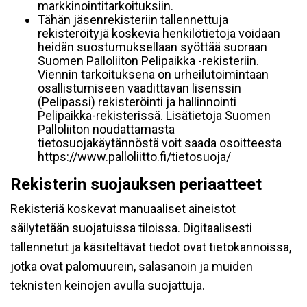
markkinointitarkoituksiin.
Tähän jäsenrekisteriin tallennettuja
rekisteröityjä koskevia henkilötietoja voidaan
heidän suostumuksellaan syöttää suoraan
Suomen Palloliiton Pelipaikka -rekisteriin.
Viennin tarkoituksena on urheilutoimintaan
osallistumiseen vaadittavan lisenssin
(Pelipassi) rekisteröinti ja hallinnointi
Pelipaikka-rekisterissä. Lisätietoja Suomen
Palloliiton noudattamasta
tietosuojakäytännöstä voit saada osoitteesta
https://www.palloliitto.fi/tietosuoja/
Rekisterin suojauksen periaatteet
Rekisteriä koskevat manuaaliset aineistot
säilytetään suojatuissa tiloissa. Digitaalisesti
tallennetut ja käsiteltävät tiedot ovat tietokannoissa,
jotka ovat palomuurein, salasanoin ja muiden
teknisten keinojen avulla suojattuja.