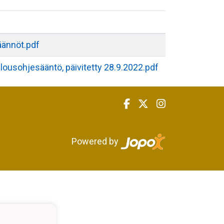
äännöt.pdf
lousohjesääntö, päivitetty 28.9.2022.pdf
Powered by