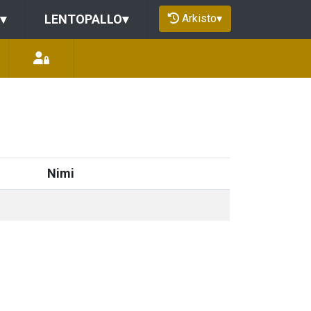
Arkisto
▾
▾
LENTOPALLO
▾
Nimi