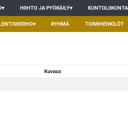
O
▾
HIIHTO JA PYÖRÄILY
▾
KUNTOLIIKUNTA
LENTISKERHO
▾
RYHMÄ
TOIMIHENKILÖT
Kuvaus