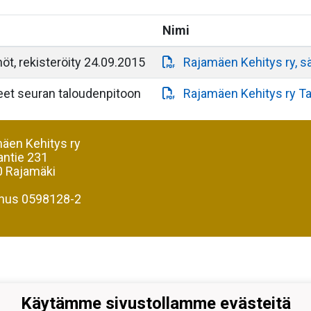
Nimi
t, rekisteröity 24.09.2015
Rajamäen Kehitys ry, s
eet seuran taloudenpitoon
Rajamäen Kehitys ry Ta
äen Kehitys ry
antie 231
 Rajamäki
nus 0598128-2
Käytämme sivustollamme evästeitä