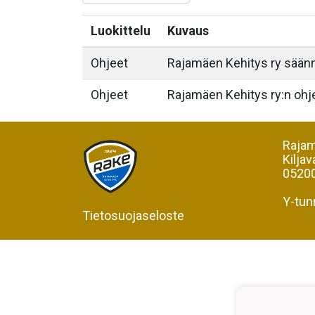
Luokittelu
Kuvaus
Ohjeet
Rajamäen Kehitys ry säännö
Ohjeet
Rajamäen Kehitys ry:n ohj
Rajam
Kiljav
05200
Y-tun
Tietosuojaseloste