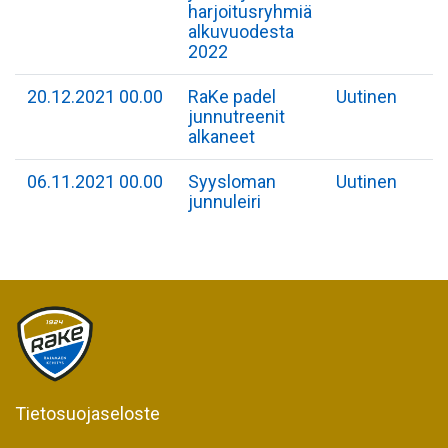
harjoitusryhmiä
alkuvuodesta
2022
20.12.2021 00.00
RaKe padel
Uutinen
junnutreenit
alkaneet
06.11.2021 00.00
Syysloman
Uutinen
junnuleiri
Tietosuojaseloste