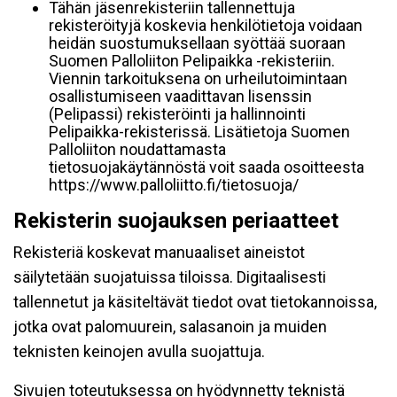
Tähän jäsenrekisteriin tallennettuja
rekisteröityjä koskevia henkilötietoja voidaan
heidän suostumuksellaan syöttää suoraan
Suomen Palloliiton Pelipaikka -rekisteriin.
Viennin tarkoituksena on urheilutoimintaan
osallistumiseen vaadittavan lisenssin
(Pelipassi) rekisteröinti ja hallinnointi
Pelipaikka-rekisterissä. Lisätietoja Suomen
Palloliiton noudattamasta
tietosuojakäytännöstä voit saada osoitteesta
https://www.palloliitto.fi/tietosuoja/
Rekisterin suojauksen periaatteet
Rekisteriä koskevat manuaaliset aineistot
säilytetään suojatuissa tiloissa. Digitaalisesti
tallennetut ja käsiteltävät tiedot ovat tietokannoissa,
jotka ovat palomuurein, salasanoin ja muiden
teknisten keinojen avulla suojattuja.
Sivujen toteutuksessa on hyödynnetty teknistä