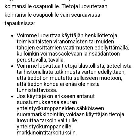
kolmansille osapuolille. Tietoja luovutetaan
kolmansille osapuolille vain seuraavissa
tapauksissa:
Voimme luovuttaa käyttäjän henkilötietoja
toimivaltaisten viranomaisten tai muiden
tahojen esittämien vaatimusten edellyttämällä,
kulloinkin voimassaolevaan lainsäädäntöön
perustuvalla, tavalla.
Voimme luovuttaa tietoja tilastollista, tieteellistä
tai historiallista tutkimusta varten edellyttäen,
että tiedot on muutettu sellaiseen muotoon,
että tiedon kohde ei enää ole niistä
tunnistettavissa.
Jos käyttäjä on erikseen antanut
suostumuksensa seuran
yhteistyökumppaneiden sähköiseen
suoramarkkinointiin, voidaan käyttäjän tietoja
luovuttaa tarkoin valituille
yhteistyökumppaneille
markkinointitarkoituksiin.