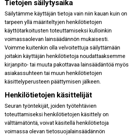
Tietojen säilytysaika
Säilytämme käyttäjän tietoja vain niin kauan kuin on
tarpeen yllä määriteltyjen henkilötietojen
käyttötarkoitusten toteuttamiseksi kulloinkin
voimassaolevan lainsäädännön mukaisesti.
Voimme kuitenkin olla velvoitettuja säilyttämään
joitakin käyttäjän henkilötietoja noudattaaksemme
kirjanpito- tai muuta pakottavaa lainsäädäntöä myös
asiakassuhteen tai muun henkilötietojen
käsittelyperusteen päättymisen jälkeen.
Henkilötietojen käsittelijät
Seuran työntekijät, joiden työtehtävien
toteuttamiseksi henkilötietojen käsittely on
välttämätöntä, voivat käsitellä henkilötietoja
voimassa olevan tietosuojalainsäädännön