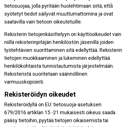
tietosuojaa, jolla pyritään huolehtimaan siitä, että̈
syötetyt tiedot säilyvät muuttumattomina ja ovat
saatavilla vain tietoon oikeutetuille.
Rekisterin tietojenkäsittelyyn on käyttöoikeudet vain
niillä rekisterinpitäjän henkilöstön jäsenillä joiden
työtehtävien suorittaminen sitä edellyttää. Rekisterin
tietojen muokkaaminen ja lukeminen edellyttää
henkilökohtaista tunnistautumista järjestelmään.
Rekisteristä suoritetaan säännöllinen
varmuuskopiointi.
Rekisteröidyn oikeudet
Rekisteröidyllä on EU: tietosuoja-asetuksen
679/2016 artiklan 15 -21 mukaisesti oikeus saada
pääsy tietoihin, pyytää tietojen oikaisemista tai