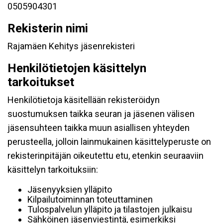
0505904301
Rekisterin nimi
Rajamäen Kehitys jäsenrekisteri
Henkilötietojen käsittelyn
tarkoitukset
Henkilötietoja käsitellään rekisteröidyn
suostumuksen taikka seuran ja jäsenen välisen
jäsensuhteen taikka muun asiallisen yhteyden
perusteella, jolloin lainmukainen käsittelyperuste on
rekisterinpitäjän oikeutettu etu, etenkin seuraaviin
käsittelyn tarkoituksiin:
Jäsenyyksien ylläpito
Kilpailutoiminnan toteuttaminen
Tulospalvelun ylläpito ja tilastojen julkaisu
Sähköinen jäsenviestintä, esimerkiksi