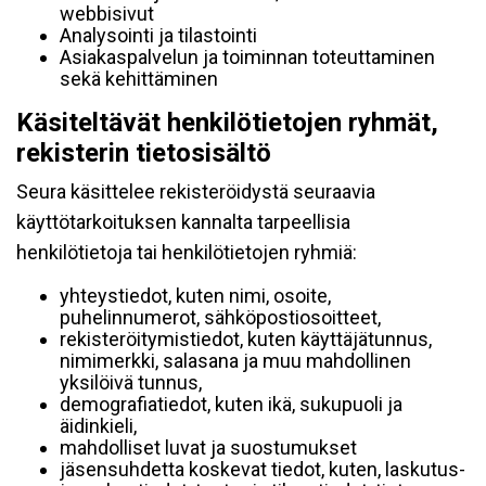
webbisivut
Analysointi ja tilastointi
Asiakaspalvelun ja toiminnan toteuttaminen
sekä kehittäminen
Käsiteltävät henkilötietojen ryhmät,
rekisterin tietosisältö
Seura käsittelee rekisteröidystä seuraavia
käyttötarkoituksen kannalta tarpeellisia
henkilötietoja tai henkilötietojen ryhmiä:
yhteystiedot, kuten nimi, osoite,
puhelinnumerot, sähköpostiosoitteet,
rekisteröitymistiedot, kuten käyttäjätunnus,
nimimerkki, salasana ja muu mahdollinen
yksilöivä tunnus,
demografiatiedot, kuten ikä, sukupuoli ja
äidinkieli,
mahdolliset luvat ja suostumukset
jäsensuhdetta koskevat tiedot, kuten, laskutus-