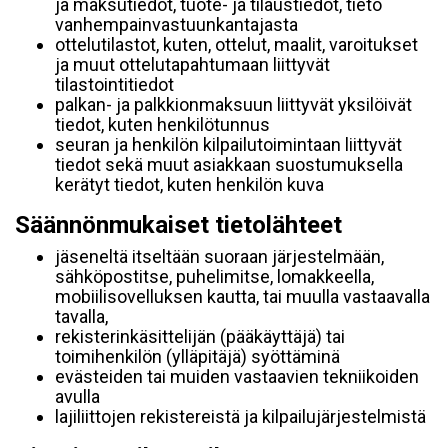
ja maksutiedot, tuote- ja tilaustiedot, tieto
vanhempainvastuunkantajasta
ottelutilastot, kuten, ottelut, maalit, varoitukset
ja muut ottelutapahtumaan liittyvät
tilastointitiedot
palkan- ja palkkionmaksuun liittyvät yksilöivät
tiedot, kuten henkilötunnus
seuran ja henkilön kilpailutoimintaan liittyvät
tiedot sekä muut asiakkaan suostumuksella
kerätyt tiedot, kuten henkilön kuva
Säännönmukaiset tietolähteet
jäseneltä itseltään suoraan järjestelmään,
sähköpostitse, puhelimitse, lomakkeella,
mobiilisovelluksen kautta, tai muulla vastaavalla
tavalla,
rekisterinkäsittelijän (pääkäyttäjä) tai
toimihenkilön (ylläpitäjä) syöttäminä
evästeiden tai muiden vastaavien tekniikoiden
avulla
lajiliittojen rekistereistä ja kilpailujärjestelmistä