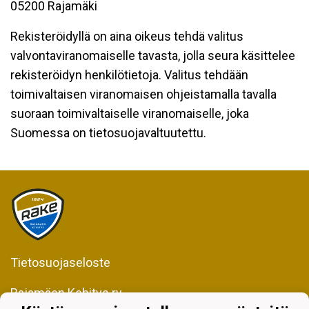
05200 Rajamäki
Rekisteröidyllä on aina oikeus tehdä valitus
valvontaviranomaiselle tavasta, jolla seura käsittelee
rekisteröidyn henkilötietoja. Valitus tehdään
toimivaltaisen viranomaisen ohjeistamalla tavalla
suoraan toimivaltaiselle viranomaiselle, joka
Suomessa on tietosuojavaltuutettu.
Tietosuojaseloste
Rajamäen Kehitys ry
Kiljavantie 231