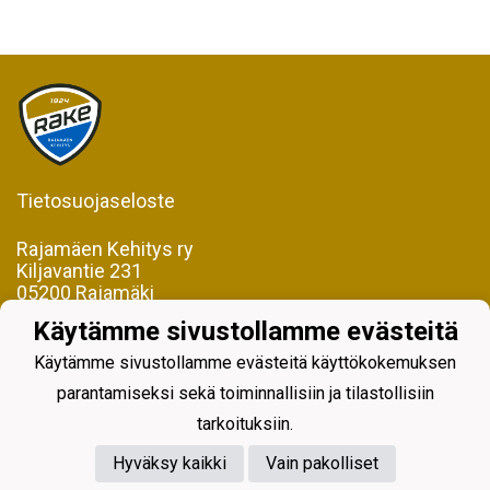
Tietosuojaseloste
Rajamäen Kehitys ry
Kiljavantie 231
05200 Rajamäki
Käytämme sivustollamme evästeitä
Y-tunnus 0598128-2
Käytämme sivustollamme evästeitä käyttökokemuksen
parantamiseksi sekä toiminnallisiin ja tilastollisiin
tarkoituksiin.
Hyväksy kaikki
Vain pakolliset
Powered by