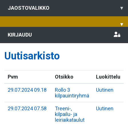
JAOSTOVALIKKO
▾
▾
KIRJAUDU
Uutisarkisto
Pvm
Otsikko
Luokittelu
29.07.2024 09.18
Rollo 3
Uutinen
kilpauintiryhmä
29.07.2024 07.58
Treeni-,
Uutinen
kilpailu- ja
leiriaikataulut