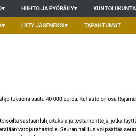
O
▾
HIIHTO JA PYÖRÄILY
▾
KUNTOLIIKUNTA
A
▾
LIITY JÄSENEKSI
▾
TAPAHTUMAT
hjoituksena saatu 40 000 euroa. Rahasto on osa Rajamäen 
hteisöiltä vastaan lahjoituksia ja testamentteja, jotka täyt
rätään varoja rahastolle. Seuran hallitus voi päättää seu