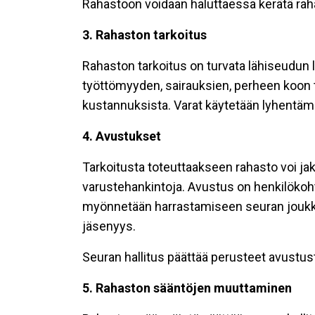
Rahastoon voidaan haluttaessa kerätä raha
3. Rahaston tarkoitus
Rahaston tarkoitus on turvata lähiseudun l
työttömyyden, sairauksien, perheen koon 
kustannuksista. Varat käytetään lyhentämä
4. Avustukset
Tarkoitusta toteuttaakseen rahasto voi ja
varustehankintoja. Avustus on henkilökoh
myönnetään harrastamiseen seuran joukkue
jäsenyys.
Seuran hallitus päättää perusteet avustus
5. Rahaston sääntöjen muuttaminen