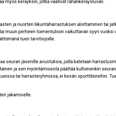
a myös keräyksin, jotka vaativat rahankeräysluvan.
asten ja nuorten liikuntaharrastuksen aloittaminen tai ja
tai muun perheen toimentuloon vaikuttavan syyn vuoksi v
ttömänä tuen tarvitsijoille.
kaa seuran jäsenille avustuksia, joilla katetaan harrastu
tainen ja sen myöntämisestä päättää kulloinenkin seuran
issa tai harrasteryhmissä, ei kesän sporttileireihin. T
ten jakamiselle.