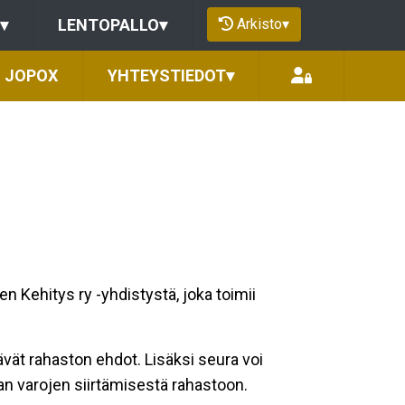
Arkisto
▾
▾
LENTOPALLO
▾
JOPOX
YHTEYSTIEDOT
▾
Kehitys ry -yhdistystä, joka toimii
tävät rahaston ehdot. Lisäksi seura voi
ran varojen siirtämisestä rahastoon.