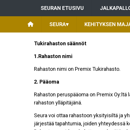
SEURAN ETUSIVU
JALKAPALL
SEURA
▾
KEHITYKSEN MAJ
Tukirahaston säännöt
1.Rahaston nimi
Rahaston nimi on Premix Tukirahasto.
2. Pääoma
Rahaston peruspääoma on Premix Oy:ltä la
rahaston ylläpitäjänä.
Seura voi ottaa rahastoon yksityisiltä ja y
järjestää tapahtumia, joiden yhteydessä ke