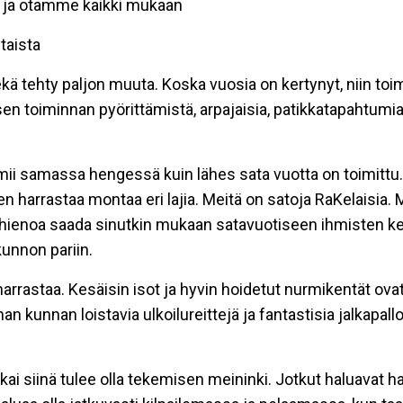
 ja otamme kaikki mukaan
taista
kä tehty paljon muuta. Koska vuosia on kertynyt, niin toim
 sen toiminnan pyörittämistä, arpajaisia, patikkatapahtum
mii samassa hengessä kuin lähes sata vuotta on toimittu. 
en harrastaa montaa eri lajia. Meitä on satoja RaKelaisia
isi hienoa saada sinutkin mukaan satavuotiseen ihmisten
unnon pariin.
rrastaa. Kesäisin isot ja hyvin hoidetut nurmikentät ovat k
lman kunnan loistavia ulkoilureittejä ja fantastisia jalkapal
ai siinä tulee olla tekemisen meininki. Jotkut haluavat har