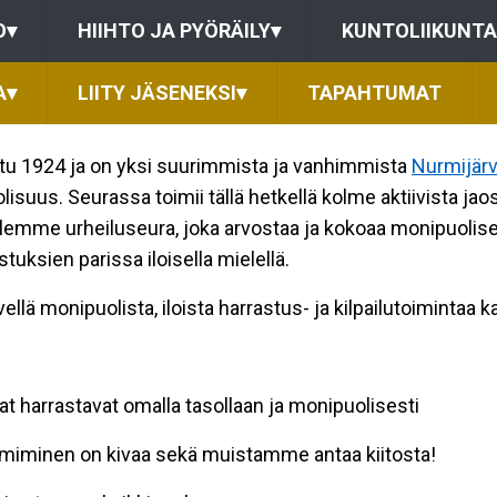
O
▾
HIIHTO JA PYÖRÄILY
▾
KUNTOLIIKUNTA
A
▾
LIITY JÄSENEKSI
▾
TAPAHTUMAT
ttu 1924 ja on yksi suurimmista ja vanhimmista
Nurmijärv
uus. Seurassa toimii tällä hetkellä kolme aktiivista jao
. Olemme urheiluseura, joka arvostaa ja kokoaa monipuolise
uksien parissa iloisella mielellä.
lä monipuolista, iloista harrastus- ja kilpailutoimintaa ka
t harrastavat omalla tasollaan ja monipuolisesti
imiminen on kivaa sekä muistamme antaa kiitosta!