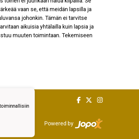
 toinen ei juurikaan halua kilpailla. Se
rkeää vaan se, että meidän lapsilla ja
uluvansa johonkin. Tämän ei tarvitse
itaan aikuisia yhtälailla kuin lapsia ja
sallistuu muuten toimintaan. Tekemiseen
iminnallisiin
Powered by