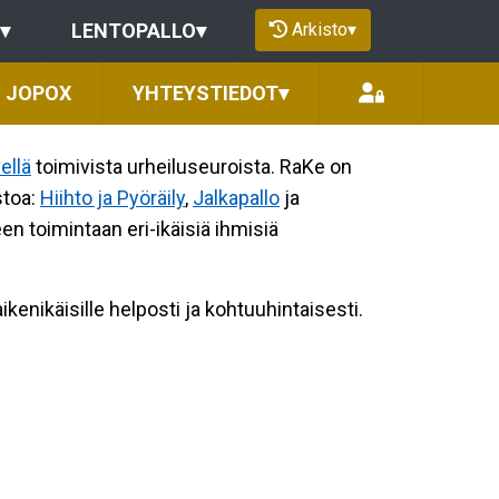
Arkisto
▾
▾
LENTOPALLO
▾
JOPOX
YHTEYSTIEDOT
▾
ellä
toimivista urheiluseuroista. RaKe on
stoa:
Hiihto ja Pyöräily
,
Jalkapallo
ja
en toimintaan eri-ikäisiä ihmisiä
ikenikäisille helposti ja kohtuuhintaisesti.