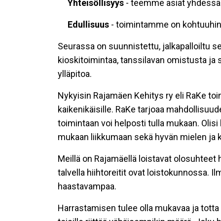
Yhteisöllisyys
- teemme asiat yhdessä
Edullisuus
- toimintamme on kohtuuhin
Seurassa on suunnistettu, jalkapalloiltu se
kioskitoimintaa, tanssilavan omistusta ja
ylläpitoa.
Nykyisin Rajamäen Kehitys ry eli RaKe toi
kaikenikäisille. RaKe tarjoaa mahdollisuud
toimintaan voi helposti tulla mukaan. Ol
mukaan liikkumaan sekä hyvän mielen ja k
Meillä on Rajamäellä loistavat olosuhteet ha
talvella hiihtoreitit ovat loistokunnossa. I
haastavampaa.
Harrastamisen tulee olla mukavaa ja totta k