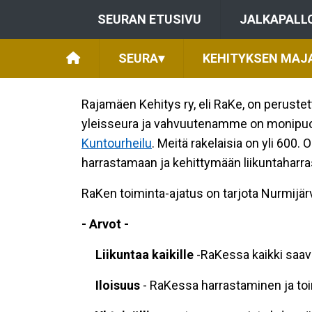
SEURAN ETUSIVU
JALKAPALL
SEURA
▾
KEHITYKSEN MAJ
Rajamäen Kehitys ry, eli RaKe, on peruste
yleisseura ja vahvuutenamme on monipuolis
Kuntourheilu
. Meitä rakelaisia on yli 600
harrastamaan ja kehittymään liikuntaharrast
RaKen toiminta-ajatus on tarjota Nurmijärvel
- Arvot -
Liikuntaa kaikille
-RaKessa kaikki saava
Iloisuus
- RaKessa harrastaminen ja to