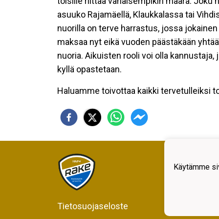
toisille riittää vähäisempikin määrä. Joku h
asuuko Rajamäellä, Klaukkalassa tai Vihdi
nuorilla on terve harrastus, jossa jokain
maksaa nyt eikä vuoden päästäkään yhtään s
nuoria. Aikuisten rooli voi olla kannustaja
kyllä opastetaan.
Haluamme toivottaa kaikki tervetulleiksi 
Rajam
Kiljav
Käytämme siv
05200
Y-tun
Tietosuojaseloste