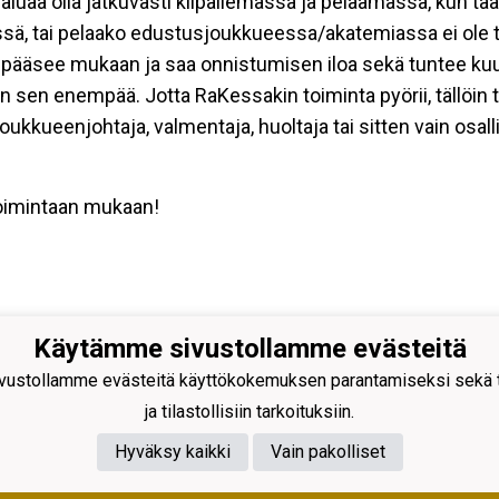
aluaa olla jatkuvasti kilpailemassa ja pelaamassa, kun taas
ssä, tai pelaako edustusjoukkueessa/akatemiassa ei ole tä
en pääsee mukaan ja saa onnistumisen iloa sekä tuntee ku
en enempää. Jotta RaKessakin toiminta pyörii, tällöin tarv
, joukkueenjohtaja, valmentaja, huoltaja tai sitten vain o
toimintaan mukaan!
Käytämme sivustollamme evästeitä
äen Kehitys ry
antie 231
ustollamme evästeitä käyttökokemuksen parantamiseksi sekä to
 Rajamäki
ja tilastollisiin tarkoituksiin.
nus 0598128-2
Hyväksy kaikki
Vain pakolliset