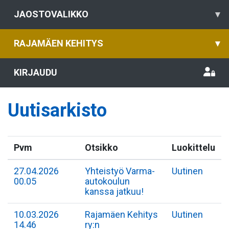
JAOSTOVALIKKO
▾
RAJAMÄEN KEHITYS
▾
KIRJAUDU
Uutisarkisto
Pvm
Otsikko
Luokittelu
27.04.2026
Yhteistyö Varma-
Uutinen
00.05
autokoulun
kanssa jatkuu!
10.03.2026
Rajamäen Kehitys
Uutinen
14.46
ry:n