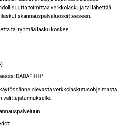
dollisuutta toimittaa verkkolaskuja tai lähettää
perilaskut skannauspalveluosoitteeseen.
uetta tai ryhmää lasku koskee.
6)
ttäessä: DABAFIHH*
li käytössänne olevasta verkkolaskutusohjelmasta
 välittäjätunnukselle.
kannauspalveluun
edot: