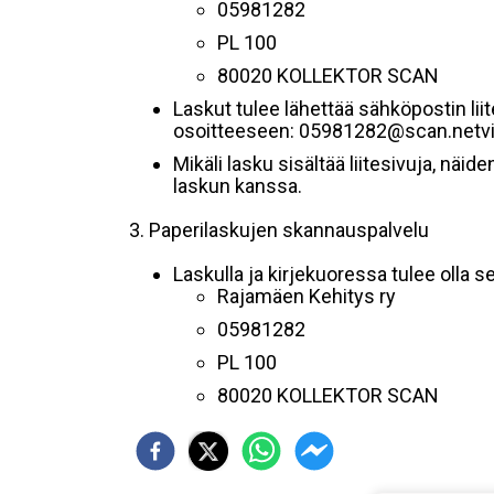
05981282
PL 100
80020 KOLLEKTOR SCAN
Laskut tulee lähettää sähköpostin l
osoitteeseen: 05981282@scan.netvis
Mikäli lasku sisältää liitesivuja, näi
laskun kanssa.
3. Paperilaskujen skannauspalvelu
Laskulla ja kirjekuoressa tulee olla s
Rajamäen Kehitys ry
05981282
PL 100
80020 KOLLEKTOR SCAN