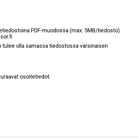
iitetiedostoina PDF-muodossa (max. 5MB/tiedosto)
or.fi
den tulee olla samassa tiedostossa varsinaisen
euraavat osoitetiedot: