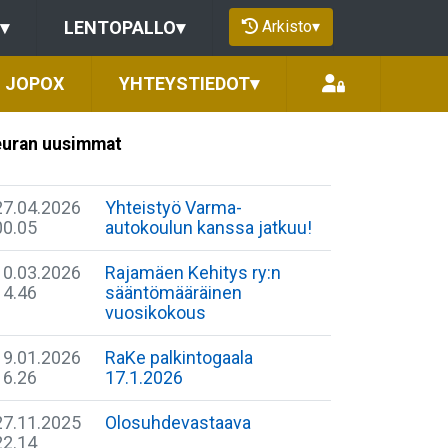
Arkisto
▾
▾
LENTOPALLO
▾
JOPOX
YHTEYSTIEDOT
▾
uran uusimmat
27.04.2026
Yhteistyö Varma-
00.05
autokoulun kanssa jatkuu!
10.03.2026
Rajamäen Kehitys ry:n
14.46
sääntömääräinen
vuosikokous
19.01.2026
RaKe palkintogaala
16.26
17.1.2026
27.11.2025
Olosuhdevastaava
22.14