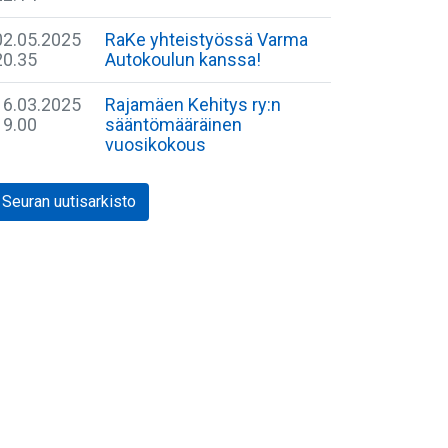
02.05.2025
RaKe yhteistyössä Varma
20.35
Autokoulun kanssa!
16.03.2025
Rajamäen Kehitys ry:n
19.00
sääntömääräinen
vuosikokous
Seuran uutisarkisto