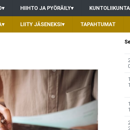
O
▾
HIIHTO JA PYÖRÄILY
▾
KUNTOLIIKUNTA
A
▾
LIITY JÄSENEKSI
▾
TAPAHTUMAT
Se