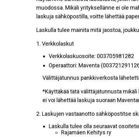
muodossa. Mikäli yrityksellänne ei ole mah
laskuja sähköpostilla, voitte lähettää pa
Laskulla tulee mainita mitä jaostoa, joukk
1. Verkkolaskut
Verkkolaskuosoite: 003705981282
Operaattori: Maventa (00372129112
Välittäjätunnus pankkiverkosta lähete
*Käyttäkää tätä välittäjätunnusta mikä
ei voi lähettää laskuja suoraan Maventan
2. Laskujen vastaanotto sähköpostitse s
Laskulla tulee olla seuraavat osoiteti
Rajamäen Kehitys ry