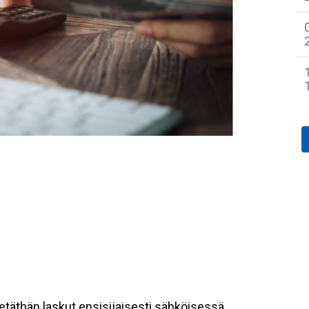
etäthän laskut ensisijaisesti sähköisessä